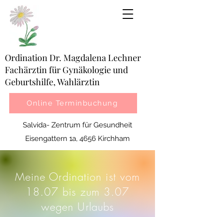
Ordination Dr. Magdalena Lechner
Fachärztin für Gynäkologie und
Geburtshilfe, Wahlärztin
Online Terminbuchung
Salvida- Zentrum für Gesundheit
Eisengattern 1a, 4656 Kirchham
Meine Ordination ist vom
18.07 bis zum 3.07
wegen Urlaubs