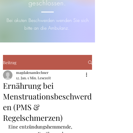
geschlossen.
Bei akuten Beschwerden wenden Sie sich
bitte an die Ambulanz.
Beitrag
magdalenamlechner
12. Jan.
1 Min. Lesezeit
Ernährung bei
Menstruationsbeschwerd
en (PMS &
Regelschmerzen)
Eine entzündungshemmende, 