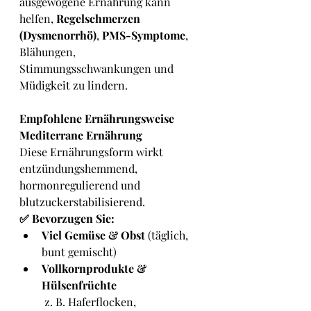
ausgewogene Ernährung kann 
helfen, 
Regelschmerzen 
(Dysmenorrhö)
, 
PMS-Symptome
, 
Blähungen, 
Stimmungsschwankungen und 
Müdigkeit zu lindern.
Empfohlene Ernährungsweise
Mediterrane Ernährung
Diese Ernährungsform wirkt 
entzündungshemmend, 
hormonregulierend und 
blutzuckerstabilisierend.
✅ Bevorzugen Sie:
Viel Gemüse & Obst
 (täglich, 
bunt gemischt)
Vollkornprodukte & 
Hülsenfrüchte
 z. B. Haferflocken, 