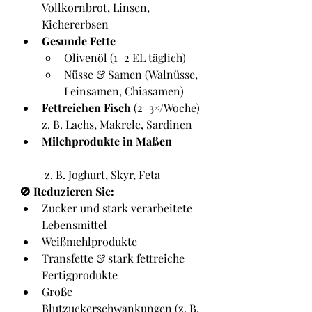
Vollkornbrot, Linsen, 
Kichererbsen
Gesunde Fette
Olivenöl (1–2 EL täglich)
Nüsse & Samen (Walnüsse, 
Leinsamen, Chiasamen)
Fettreichen Fisch
 (2–3×/Woche)
z. B. Lachs, Makrele, Sardinen
Milchprodukte in Maßen
 z. B. Joghurt, Skyr, Feta
🚫 Reduzieren Sie:
Zucker und stark verarbeitete 
Lebensmittel
Weißmehlprodukte
Transfette & stark fettreiche 
Fertigprodukte
Große 
Blutzuckerschwankungen (z. B. 